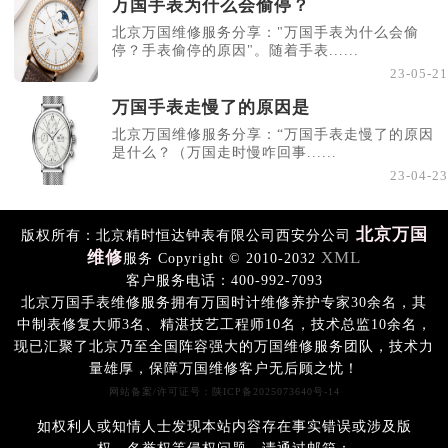
万国手表为什么会偷停？
北京万国维修服务分享："万国手表为什么会偷
停？手表偷停的原因"。随着手表......
23-05-21
万国手表走慢了的原因是
北京万国维修服务分享：“万国手表走慢了的原因
是什么？（万国走时慢咋回事......
23-04-23
北京万国
版权所有：北京精时恒达钟表有限公司西安分公司
维修
XML
服务 Copyright © 2010-2032
客户服务电话：400-992-7093
北京万国手表维修服务拥有万国时计维修养护专家30余名，其
中制表修复大师3名、精湛技艺工程师10名，技术总监10余名，
现已汇聚了北京乃至全国阵容强大的万国维修服务团队，技术力
量雄厚，保障万国维修客户无后顾之忧！
网站备案/许可证号：陕ICP备2025073640号-14
如权利人或知情人士发现本站内容存在事实错误或涉及版