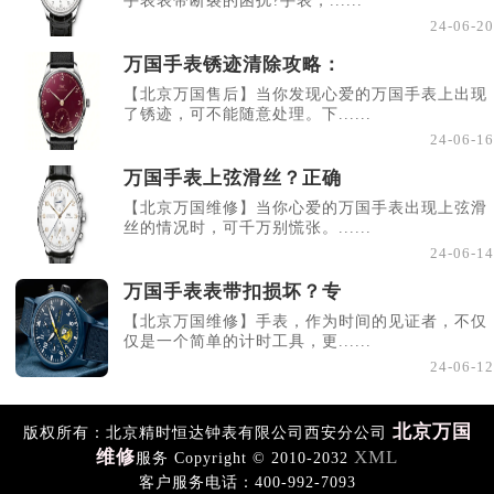
手表表带断裂的困扰?手表，......
24-06-20
万国手表锈迹清除攻略：
【北京万国售后】当你发现心爱的万国手表上出现
了锈迹，可不能随意处理。下......
24-06-16
万国手表上弦滑丝？正确
【北京万国维修】当你心爱的万国手表出现上弦滑
丝的情况时，可千万别慌张。......
24-06-14
万国手表表带扣损坏？专
【北京万国维修】手表，作为时间的见证者，不仅
仅是一个简单的计时工具，更......
24-06-12
北京万国
版权所有：北京精时恒达钟表有限公司西安分公司
维修
XML
服务 Copyright © 2010-2032
客户服务电话：400-992-7093